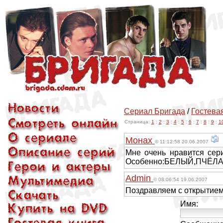
Сериал Бригада
/
Гостевая
Страница:
1
:
2
:
3
:
4
:
5
:
6
:
7
:
8
:
9
:
1
Монах
© 11:12:58 20.06.2007
Мне очень нравится сер
Особенно:БЕЛЫЙ,ПЧЁЛА
Admin
© 08:06:54 19.06.2007
Поздравляем с открытием 
Имя: