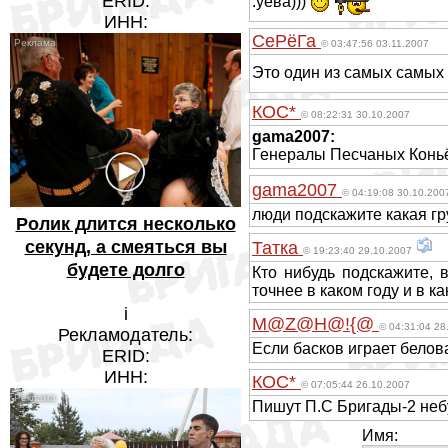
ERID:
.уёва)))
ИНН:
СеРёГа
© 03:47:56 03.11.2007
Это один из самых самых 
КОС*
© 08:22:31 30.10.2007
gama2007:
Генералы Песчаных Конь
gama2007
© 04:19:08 30.10.200
люди подскажите какая гр
Ролик длится несколько
секунд, а смеяться вы
Татка
© 19:23:40 29.10.2007
будете долго
Кто нибудь подскажите, 
точнее в каком году и в к
i
M@Z@H@!{@
© 04:31:04 28
Рекламодатель:
Если басков играет белова
ERID:
ИНН:
КОС*
© 07:05:44 26.10.2007
Пишут П.С Бригады-2 неб
Имя: