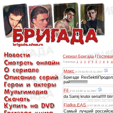
Сериал Бригада
/
Гостевая
Страница:
1
:
2
:
3
:
4
:
5
:
6
:
7
:
8
:
9
:
1
Макс
© 15:42:03 15.11.2007
Бригаде Res5ektбПродол
рай!!!!!!!!!!!!!!!!!
Fil
© 21:13:58 11.11.2007
da Samij krutoi serial!!!!! bl
Fialka.EAS
© 07:38:55 10.11.20
Самый лучший российски