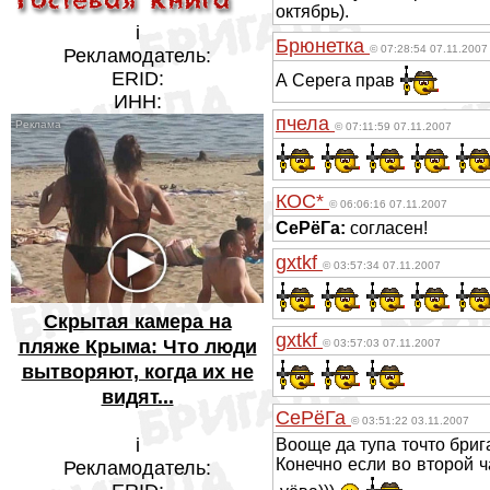
октябрь).
i
Брюнетка
© 07:28:54 07.11.2007
Рекламодатель:
ERID:
А Серега прав
ИНН:
пчела
© 07:11:59 07.11.2007
КОС*
© 06:06:16 07.11.2007
СеРёГа:
согласен!
gxtkf
© 03:57:34 07.11.2007
Скрытая камера на
gxtkf
пляже Крыма: Что люди
© 03:57:03 07.11.2007
вытворяют, когда их не
видят...
СеРёГа
© 03:51:22 03.11.2007
i
Вооще да тупа точто бриг
Конечно если во второй ч
Рекламодатель: