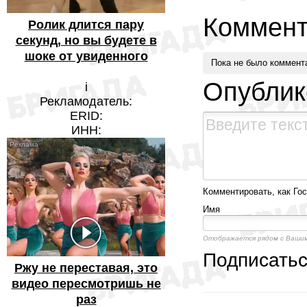
Коммент
Ролик длится пару
секунд, но вы будете в
шоке от увиденного
Пока не было коммент
Опублик
i
Рекламодатель:
ERID:
ИНН:
Комментировать, как Гос
Имя
Отображается рядом с Ваши
Подписать
Ржу не переставая, это
видео пересмотришь не
раз