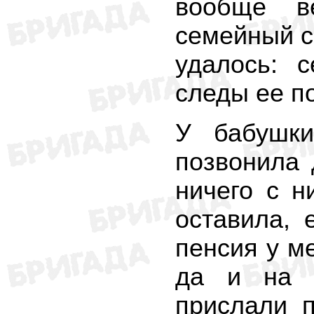
вообще в
семейный с
удалось: 
следы ее п
У бабушк
позвонила 
ничего с н
оставила, 
пенсия у ме
да и на х
прислали п