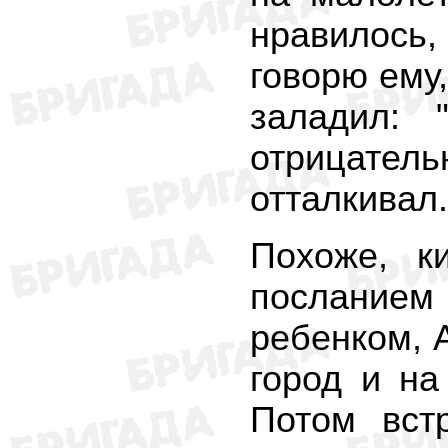
нравилось
говорю ему,
заладил: 
отрицате
отталкивал.
Похоже, к
посланием
ребенком, 
город и на
Потом вст