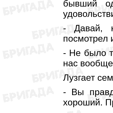
бывший о
удовольств
- Давай, 
посмотрел и
- Не было т
нас вообще
Лузгает се
- Вы прав
хороший. Пр