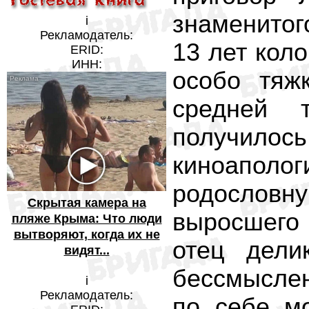
знаменитог
i
Рекламодатель:
13 лет коло
ERID:
ИНН:
особо тяж
средней т
получилос
киноаполо
родослов
Скрытая камера на
выросшего 
пляже Крыма: Что люди
вытворяют, когда их не
отец дели
видят...
бессмыслен
i
Рекламодатель:
по себе м