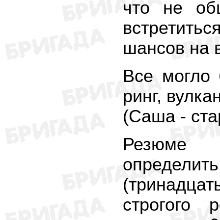
что не об
встретитьс
шансов на 
Все могло 
ринг, вулка
(Саша - ст
Резюме с
определить
(тринадцат
строгого 