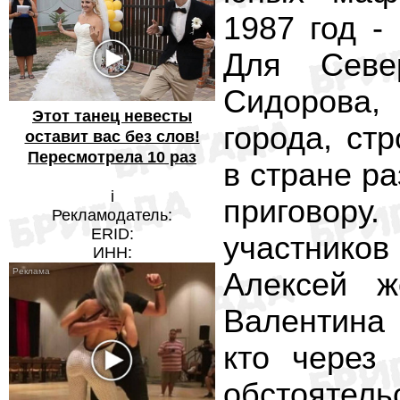
1987 год -
Для Север
Сидорова,
Этот танец невесты
города, ст
оставит вас без слов!
Пересмотрела 10 раз
в стране р
i
приговор
Рекламодатель:
ERID:
участнико
ИНН:
Алексей ж
Валентина 
кто через
обстоятель