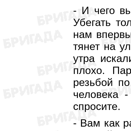
- И чего в
Убегать то
нам впервы
тянет на у
утра искал
плохо. Па
резьбой по
человека -
спросите.
- Вам как р