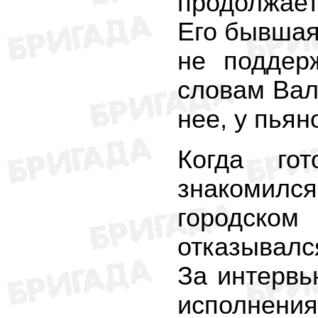
продолжает
Его бывшая
не поддер
словам Вал
нее, у пьян
Когда го
знакомился
городском
отказывался
За интерв
исполнения