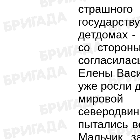
страшног
государств
детдомах - 
со сторон
согласила
Елены Васи
уже росли 
мировой
северодви
пытались в
Мальчик з