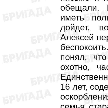
обещали. 
иметь пол
дойдет, п
Алексей пе
беспокоить
понял, чт
охотно, ча
Единственн
16 лет, сод
оскорблени
семья стар