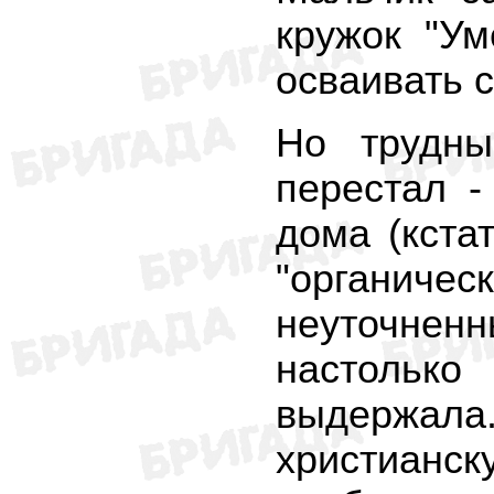
кружок "У
осваивать с
Но трудн
перестал -
дома (кста
"органиче
неуточнен
настольк
выдержал
христианск