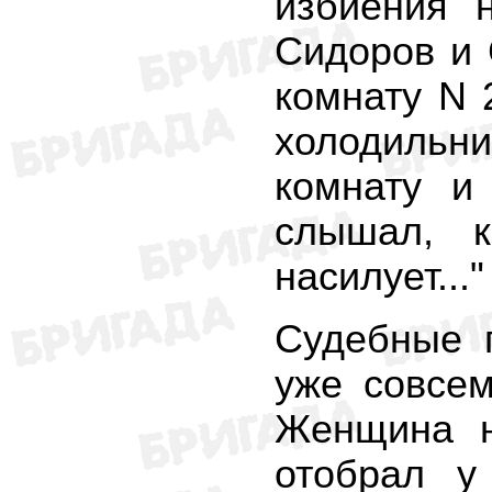
избиения 
Сидоров и
комнату N 
холодильн
комнату и
слышал, к
насилует..."
Судебные 
уже совсем
Женщина н
отобрал у