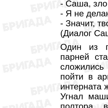
- Саша, зло
- Я не дела
- Значит, т
(Диалог Са
Один из г
парней ст
сложились
пойти в ар
интерната ж
Угнал маш
полтора, 