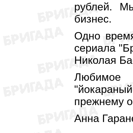
рублей. М
бизнес.
Одно врем
сериала "Б
Николая Бас
Любимое 
"йокараны
прежнему о
Анна Гаран