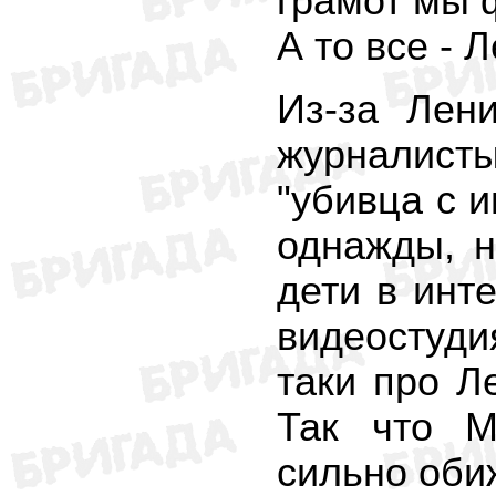
грамот мы 
А то все - 
Из-за Лен
журналист
"убивца с 
однажды, н
дети в инт
видеостуди
таки про Л
Так что М
сильно оби