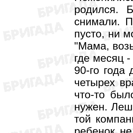
родился. 
снимали. П
пусто, ни м
"Мама, возь
где месяц -
90-го года 
четырех вр
что-то был
нужен. Леша
той компан
ребенок не