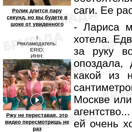
саги. Ее ра
Ролик длится пару
секунд, но вы будете в
- Лариса 
шоке от увиденного
хотела. Едв
i
Рекламодатель:
за руку в
ERID:
ИНН:
опоздала,
какой из 
сантиметро
Москве или
агентство..
Ржу не переставая, это
ей очень х
видео пересмотришь не
раз