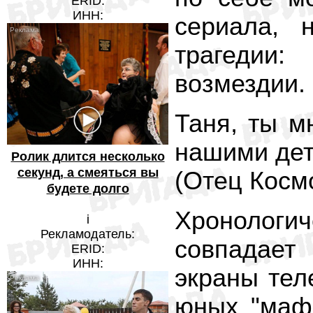
ERID:
ИНН:
сериала, 
трагедии
возмездии.
Таня, ты м
нашими дет
Ролик длится несколько
секунд, а смеяться вы
(Отец Косм
будете долго
Хронолог
i
Рекламодатель:
совпадает
ERID:
ИНН:
экраны тел
юных "маф