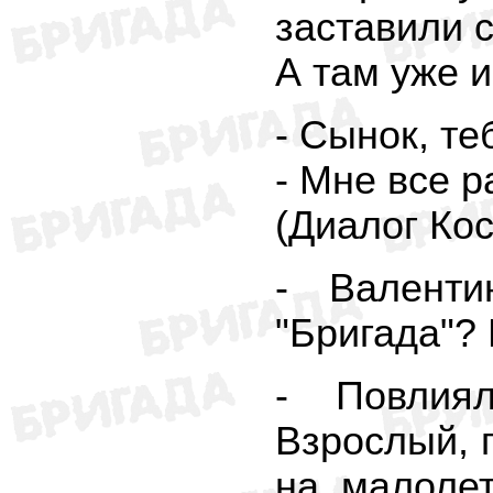
заставили с
А там уже 
- Сынок, те
- Мне все р
(Диалог Ко
- Валенти
"Бригада"?
- Повлиял
Взрослый, 
на малолет