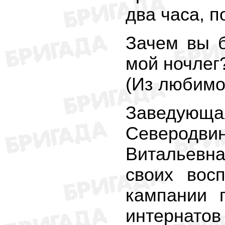
два часа, п
Зачем вы б
мой ночлег
(Из любимо
Заведую
Северодв
Витальевн
своих вос
кампании 
интернатов 