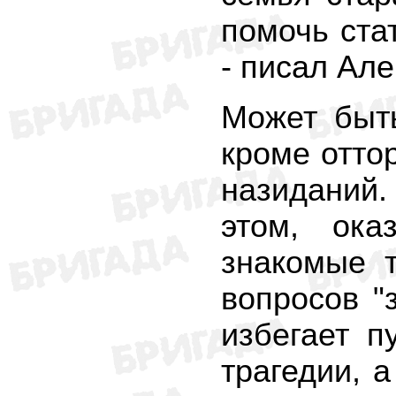
помочь ста
- писал Але
Может быть
кроме отто
назиданий.
этом, ока
знакомые 
вопросов "
избегает п
трагедии, 