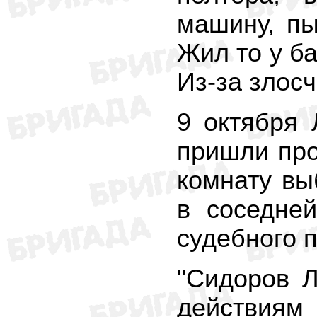
машину, пы
Жил то у ба
Из-за злосч
9 октября
пришли про
комнату вы
в соседней
судебного п
"Сидоров Л
действиям